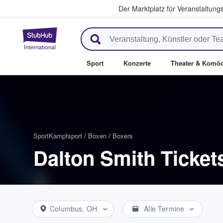
Der Marktplatz für Veranstaltungs
StubHub - Wo Fans Tickets kau
Sport
Konzerte
Theater & Komöd
Sport
Kampfsport
/
Boxen
/
Boxers
Dalton Smith Ticket
Columbus, OH
Alle Termine