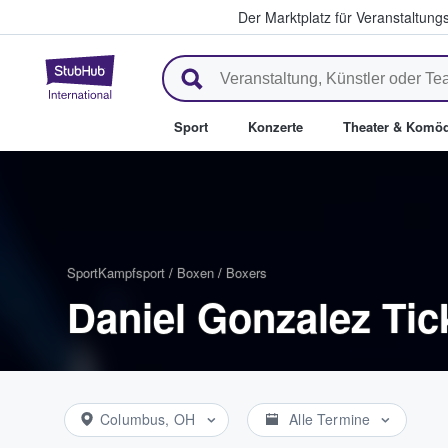
Der Marktplatz für Veranstaltungs
StubHub - Wo Fans Tickets kau
Sport
Konzerte
Theater & Komöd
Sport
Kampfsport
/
Boxen
/
Boxers
Daniel Gonzalez Tic
Columbus, OH
Alle Termine