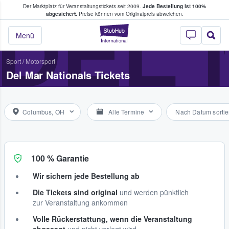
Der Marktplatz für Veranstaltungstickets seit 2009.
Jede Bestellung ist 100%
ans Tickets kaufen & verkaufen
DEL 
abgesichert.
Preise können vom Originalpreis abweichen.
StubHub - Wo Fans
Menü
Sport
/
Motorsport
Del Mar Nationals Tickets
Columbus, OH
Alle Termine
Nach Datum sortie
100 % Garantie
Wir sichern jede Bestellung ab
Die Tickets sind original
und werden pünktlich
zur Veranstaltung ankommen
Volle Rückerstattung, wenn die Veranstaltung