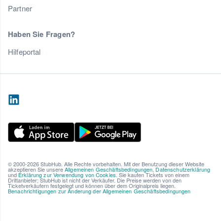
Partner
Haben Sie Fragen?
Hilfeportal
© 2000-2026 StubHub. Alle Rechte vorbehalten. Mit der Benutzung dieser Website
akzeptieren Sie unsere
Allgemeinen Geschäftsbedingungen
,
Datenschutzerklärung
und
Erklärung zur Verwendung von Cookies
. Sie kaufen Tickets von einem
Drittanbieter; StubHub ist nicht der Verkäufer. Die Preise werden von den
Ticketverkäufern festgelegt und können über dem Originalpreis liegen.
Benachrichtigungen zur Änderung der Allgemeinen Geschäftsbedingungen