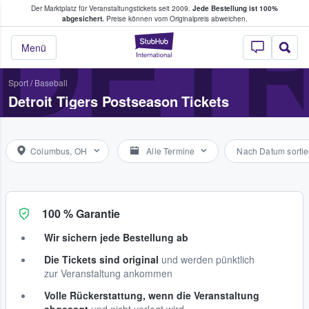
Der Marktplatz für Veranstaltungstickets seit 2009.
Jede Bestellung ist 100%
ans Tickets kaufen & verkaufen
DETR
abgesichert.
Preise können vom Originalpreis abweichen.
StubHub - Wo Fans
Menü
Sport
/
Baseball
Detroit Tigers Postseason Tickets
Columbus, OH
Alle Termine
Nach Datum sortie
100 % Garantie
Wir sichern jede Bestellung ab
Die Tickets sind original
und werden pünktlich
zur Veranstaltung ankommen
Volle Rückerstattung, wenn die Veranstaltung