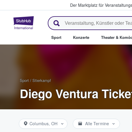
Der Marktplatz für Veranstaltungs
StubHub - Wo Fans Tickets kau
Sport
Konzerte
Theater & Komöd
Sport
/
Stierkampf
Diego Ventura Ticke
Columbus, OH
Alle Termine