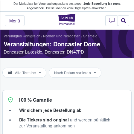
Der Marktplatz für Veranstaltungstickets seit 2009.
Jede Bestellung ist 100%
ans Tickets kaufen & verkaufen
abgesichert.
Preise können vom Originalpreis abweichen.
DON
StubHub - Wo Fans
Menü
Vereinigtes Königreich
/
Norden und Nordosten
/
Sheffield
Veranstaltungen: Doncaster Dome
Doncaster Lakeside, Doncaster, DN47PD
Alle Termine
Nach Datum sortieren
100 % Garantie
Wir sichern jede Bestellung ab
Die Tickets sind original
und werden pünktlich
zur Veranstaltung ankommen