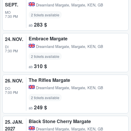
SEPT.
Dreamland Margate
,
Margate, KEN, GB
MO
2 tickets available
7:30 PM
283 $
ab
Embrace Margate
24. NOV.
Dreamland Margate
,
Margate, KEN, GB
DI
7:30 PM
2 tickets available
310 $
ab
The Rifles Margate
26. NOV.
Dreamland Margate
,
Margate, KEN, GB
DO
7:00 PM
2 tickets available
249 $
ab
Black Stone Cherry Margate
25. JAN.
2027
Dreamland Margate
,
Margate, KEN, GB