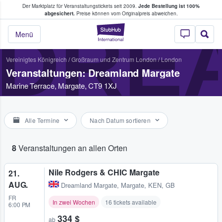
Der Marktplatz für Veranstaltungstickets seit 2009.
Jede Bestellung ist 100%
ans Tickets kaufen & verkaufen
abgesichert.
Preise können vom Originalpreis abweichen.
DRE
StubHub - Wo Fans
Menü
Vereinigtes Königreich
/
Großraum und Zentrum London
/
London
Veranstaltungen: Dreamland Margate
Marine Terrace, Margate, CT9 1XJ
Alle Termine
Nach Datum sortieren
8
Veranstaltungen an allen Orten
Nile Rodgers & CHIC Margate
21.
AUG.
Dreamland Margate
,
Margate, KEN, GB
FR
In zwei Wochen
16 tickets available
6:00 PM
334 $
ab