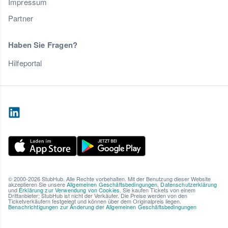
Impressum
Partner
Haben Sie Fragen?
Hilfeportal
© 2000-2026 StubHub. Alle Rechte vorbehalten. Mit der Benutzung dieser Website
akzeptieren Sie unsere
Allgemeinen Geschäftsbedingungen
,
Datenschutzerklärung
und
Erklärung zur Verwendung von Cookies
. Sie kaufen Tickets von einem
Drittanbieter; StubHub ist nicht der Verkäufer. Die Preise werden von den
Ticketverkäufern festgelegt und können über dem Originalpreis liegen.
Benachrichtigungen zur Änderung der Allgemeinen Geschäftsbedingungen