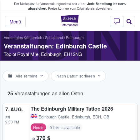
Der Marktplatz für Veranstaltungstickets seit 2009.
Jede Bestellung ist 100%
ans Tickets kaufen & verkaufen
abgesichert.
Preise können vom Originalpreis abweichen.
EDI
StubHub - Wo Fans
Menü
Vereinigtes Königreich
/
Schottland
/
Edinburgh
Veranstaltungen: Edinburgh Castle
Top of Royal Mile, Edinburgh, EH12NG
Alle Termine
Nach Datum sortieren
25
Veranstaltungen an allen Orten
The Edinburgh Military Tattoo 2026
7. AUG.
Edinburgh Castle
,
Edinburgh, EDH, GB
FR
9:30 PM
Heute
9 tickets available
370 $
ab