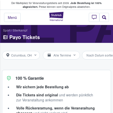
Der Marktplatz für Veranstaltungstickets seit 2009.
Jede Bestellung ist 100%
ans Tickets kaufen & verkaufen
EL P
abgesichert.
Preise können vom Originalpreis abweichen.
StubHub - Wo Fans
Menü
Sport
/
Stierkampf
El Payo Tickets
Columbus, OH
Alle Termine
Nach Datum sortie
100 % Garantie
Wir sichern jede Bestellung ab
Die Tickets sind original
und werden pünktlich
zur Veranstaltung ankommen
Volle Rückerstattung, wenn die Veranstaltung