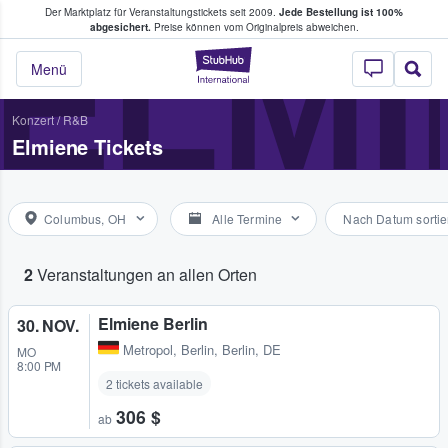
Der Marktplatz für Veranstaltungstickets seit 2009.
Jede Bestellung ist 100%
ans Tickets kaufen & verkaufen
ELMI
abgesichert.
Preise können vom Originalpreis abweichen.
StubHub - Wo Fans
Menü
Konzert
/
R&B
Elmiene Tickets
Columbus, OH
Alle Termine
Nach Datum sortie
2
Veranstaltungen an allen Orten
Elmiene Berlin
30. NOV.
Metropol
,
Berlin, Berlin, DE
MO
8:00 PM
2 tickets available
306 $
ab