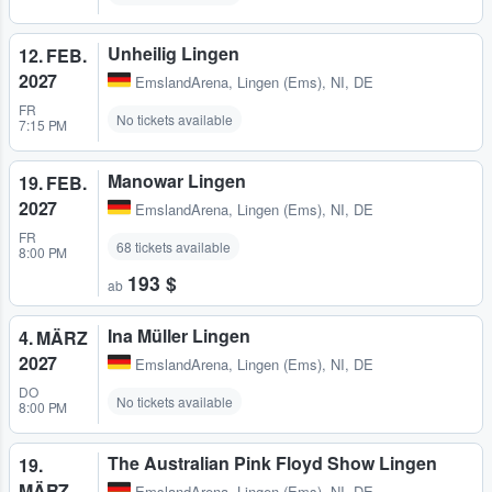
Unheilig Lingen
12. FEB.
2027
EmslandArena
,
Lingen (Ems), NI, DE
FR
No tickets available
7:15 PM
Manowar Lingen
19. FEB.
2027
EmslandArena
,
Lingen (Ems), NI, DE
FR
68 tickets available
8:00 PM
193 $
ab
Ina Müller Lingen
4. MÄRZ
2027
EmslandArena
,
Lingen (Ems), NI, DE
DO
No tickets available
8:00 PM
The Australian Pink Floyd Show Lingen
19.
MÄRZ
EmslandArena
,
Lingen (Ems), NI, DE