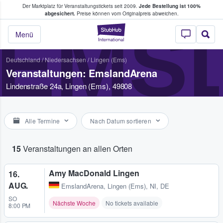
Der Marktplatz für Veranstaltungstickets seit 2009.
Jede Bestellung ist 100%
ans Tickets kaufen & verkaufen
abgesichert.
Preise können vom Originalpreis abweichen.
EMS
StubHub - Wo Fans
Menü
Deutschland
/
Niedersachsen
/
Lingen (Ems)
Veranstaltungen: EmslandArena
Lindenstraße 24a, Lingen (Ems), 49808
Alle Termine
Nach Datum sortieren
15
Veranstaltungen an allen Orten
Amy MacDonald Lingen
16.
AUG.
EmslandArena
,
Lingen (Ems), NI, DE
SO
Nächste Woche
No tickets available
8:00 PM