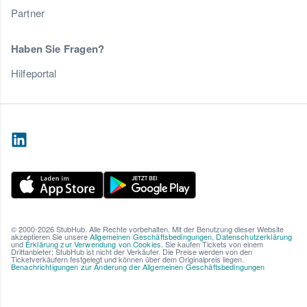
Partner
Haben Sie Fragen?
Hilfeportal
© 2000-2026 StubHub. Alle Rechte vorbehalten. Mit der Benutzung dieser Website
akzeptieren Sie unsere
Allgemeinen Geschäftsbedingungen
,
Datenschutzerklärung
und
Erklärung zur Verwendung von Cookies
. Sie kaufen Tickets von einem
Drittanbieter; StubHub ist nicht der Verkäufer. Die Preise werden von den
Ticketverkäufern festgelegt und können über dem Originalpreis liegen.
Benachrichtigungen zur Änderung der Allgemeinen Geschäftsbedingungen