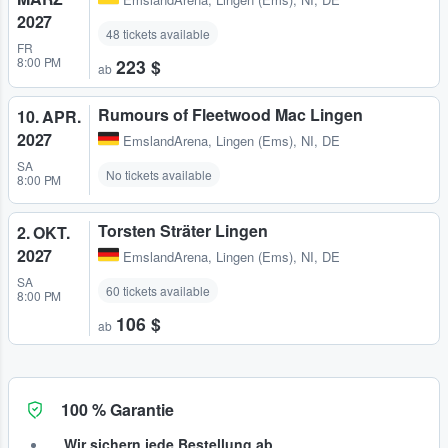
2027
48 tickets available
FR
8:00 PM
223 $
ab
Rumours of Fleetwood Mac Lingen
10. APR.
2027
EmslandArena
,
Lingen (Ems), NI, DE
SA
No tickets available
8:00 PM
Torsten Sträter Lingen
2. OKT.
2027
EmslandArena
,
Lingen (Ems), NI, DE
SA
60 tickets available
8:00 PM
106 $
ab
100 % Garantie
Wir sichern jede Bestellung ab