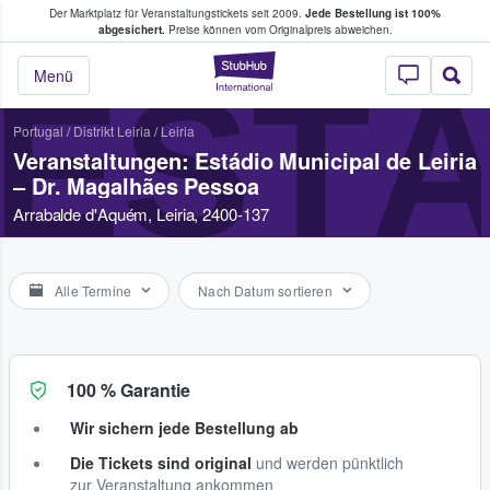
Der Marktplatz für Veranstaltungstickets seit 2009.
Jede Bestellung ist 100%
ans Tickets kaufen & verkaufen
abgesichert.
Preise können vom Originalpreis abweichen.
StubHub - Wo Fans
ESTÁ
Menü
Portugal
/
Distrikt Leiria
/
Leiria
Veranstaltungen: Estádio Municipal de Leiria
– Dr. Magalhães Pessoa
Arrabalde d'Aquém, Leiria, 2400-137
Alle Termine
Nach Datum sortieren
100 % Garantie
Wir sichern jede Bestellung ab
Die Tickets sind original
und werden pünktlich
zur Veranstaltung ankommen