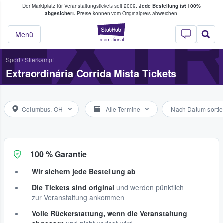
Der Marktplatz für Veranstaltungstickets seit 2009.
Jede Bestellung ist 100%
ans Tickets kaufen & verkaufen
EXTR
abgesichert.
Preise können vom Originalpreis abweichen.
StubHub - Wo Fans
Menü
Sport
/
Stierkampf
Extraordinária Corrida Mista Tickets
Columbus, OH
Alle Termine
Nach Datum sortie
100 % Garantie
Wir sichern jede Bestellung ab
Die Tickets sind original
und werden pünktlich
zur Veranstaltung ankommen
Volle Rückerstattung, wenn die Veranstaltung