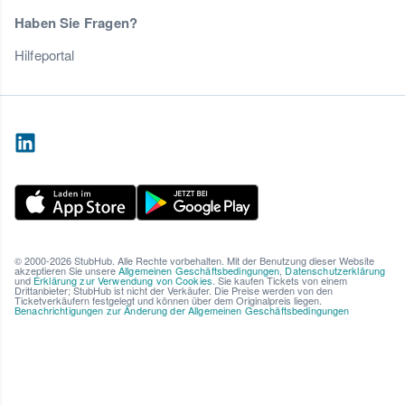
Haben Sie Fragen?
Hilfeportal
© 2000-2026 StubHub. Alle Rechte vorbehalten. Mit der Benutzung dieser Website
akzeptieren Sie unsere
Allgemeinen Geschäftsbedingungen
,
Datenschutzerklärung
und
Erklärung zur Verwendung von Cookies
. Sie kaufen Tickets von einem
Drittanbieter; StubHub ist nicht der Verkäufer. Die Preise werden von den
Ticketverkäufern festgelegt und können über dem Originalpreis liegen.
Benachrichtigungen zur Änderung der Allgemeinen Geschäftsbedingungen