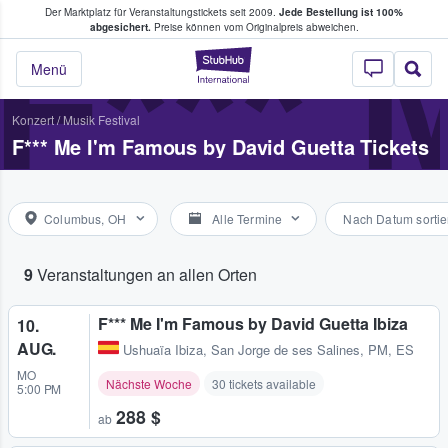
Der Marktplatz für Veranstaltungstickets seit 2009.
Jede Bestellung ist 100%
ans Tickets kaufen & verkaufen
F***
abgesichert.
Preise können vom Originalpreis abweichen.
StubHub - Wo Fans
Menü
Konzert
/
Musik Festival
F*** Me I'm Famous by David Guetta Tickets
Columbus, OH
Alle Termine
Nach Datum sortie
9
Veranstaltungen an allen Orten
F*** Me I'm Famous by David Guetta Ibiza
10.
AUG.
Ushuaïa Ibiza
,
San Jorge de ses Salines, PM, ES
MO
Nächste Woche
30 tickets available
5:00 PM
288 $
ab