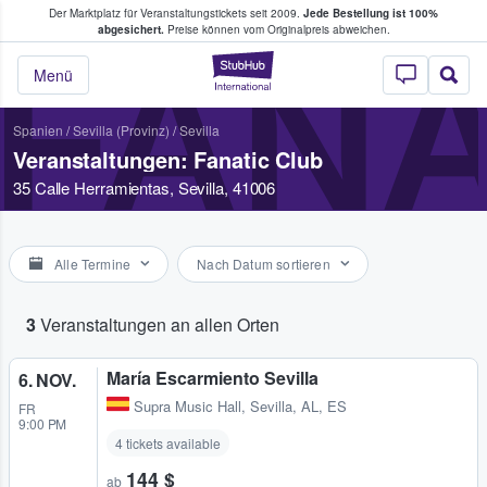
Der Marktplatz für Veranstaltungstickets seit 2009.
Jede Bestellung ist 100%
ans Tickets kaufen & verkaufen
abgesichert.
Preise können vom Originalpreis abweichen.
FANA
StubHub - Wo Fans
Menü
Spanien
/
Sevilla (Provinz)
/
Sevilla
Veranstaltungen: Fanatic Club
35 Calle Herramientas, Sevilla, 41006
Alle Termine
Nach Datum sortieren
3
Veranstaltungen an allen Orten
María Escarmiento Sevilla
6. NOV.
Supra Music Hall
,
Sevilla, AL, ES
FR
9:00 PM
4 tickets available
144 $
ab