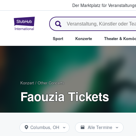
Der Marktplatz für Veranstaltungs
StubHub - Wo Fans Tickets kau
Sport
Konzerte
Theater & Komöd
Konzert
/
Other Concerts
Faouzia Tickets
Columbus, OH
Alle Termine