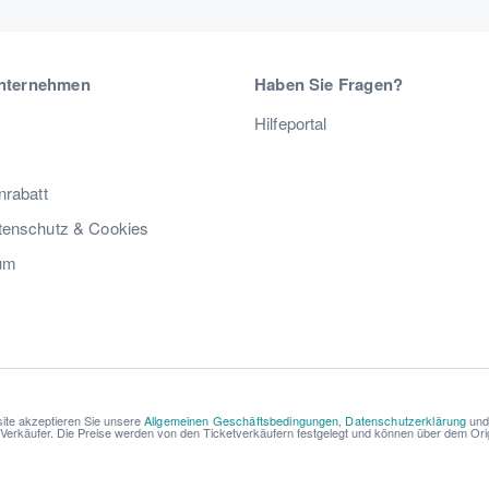
nternehmen
Haben Sie Fragen?
Hilfeportal
nrabatt
enschutz & Cookies
um
ite akzeptieren Sie unsere
Allgemeinen Geschäftsbedingungen
,
Datenschutzerklärung
un
r Verkäufer. Die Preise werden von den Ticketverkäufern festgelegt und können über dem Origi