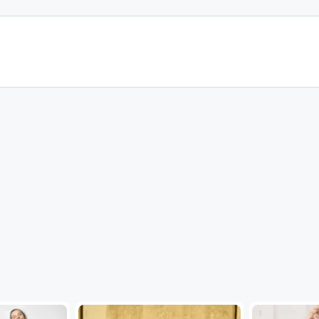
...
...