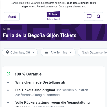
Der Marktplatz für Veranstaltungstickets seit 2009.
Jede Bestellung ist 100%
ans Tickets kaufen & verkaufen
FERI
abgesichert.
Preise können vom Originalpreis abweichen.
StubHub - Wo Fans
Menü
Sport
Feria de la Begoña Gijón Tickets
Columbus, OH
Alle Termine
Nach Datum sortie
100 % Garantie
Wir sichern jede Bestellung ab
Die Tickets sind original
und werden pünktlich
zur Veranstaltung ankommen
Volle Rückerstattung, wenn die Veranstaltung