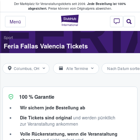
Der Marktplatz für Veranstaltungstickets seit 2009.
Jede Bestellung ist 100%
ans Tickets kaufen & verkaufen
FERI
abgesichert.
Preise können vom Originalpreis abweichen.
StubHub - Wo Fans
Menü
Sport
Feria Fallas Valencia Tickets
Columbus, OH
Alle Termine
Nach Datum sortie
100 % Garantie
Wir sichern jede Bestellung ab
Die Tickets sind original
und werden pünktlich
zur Veranstaltung ankommen
Volle Rückerstattung, wenn die Veranstaltung