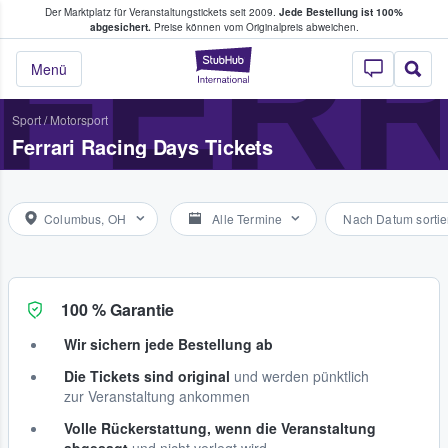
Der Marktplatz für Veranstaltungstickets seit 2009.
Jede Bestellung ist 100%
ans Tickets kaufen & verkaufen
FERR
abgesichert.
Preise können vom Originalpreis abweichen.
StubHub - Wo Fans
Menü
Sport
/
Motorsport
Ferrari Racing Days Tickets
Columbus, OH
Alle Termine
Nach Datum sortie
100 % Garantie
Wir sichern jede Bestellung ab
Die Tickets sind original
und werden pünktlich
zur Veranstaltung ankommen
Volle Rückerstattung, wenn die Veranstaltung