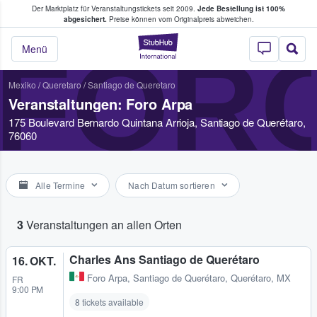
Der Marktplatz für Veranstaltungstickets seit 2009.
Jede Bestellung ist 100%
ans Tickets kaufen & verkaufen
abgesichert.
Preise können vom Originalpreis abweichen.
StubHub - Wo Fans
FOR
Menü
Mexiko
/
Queretaro
/
Santiago de Queretaro
Veranstaltungen: Foro Arpa
175 Boulevard Bernardo Quintana Arrioja, Santiago de Querétaro,
76060
Alle Termine
Nach Datum sortieren
3
Veranstaltungen an allen Orten
Charles Ans Santiago de Querétaro
16. OKT.
Foro Arpa
,
Santiago de Querétaro, Querétaro, MX
FR
9:00 PM
8 tickets available