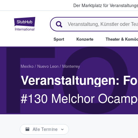
Der Marktplatz für Veranstaltungs
StubHub - Wo Fans Tickets kau
FO
Sport
Konzerte
Theater & Komöd
Mexiko
/
Nuevo Leon
/
Monterrey
Veranstaltungen: F
#130 Melchor Ocampo
Alle Termine