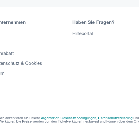
nternehmen
Haben Sie Fragen?
Hilfeportal
nrabatt
enschutz & Cookies
um
ite akzeptieren Sie unsere
Allgemeinen Geschäftsbedingungen
,
Datenschutzerklärung
un
r Verkäufer. Die Preise werden von den Ticketverkäufern festgelegt und können über dem Origi