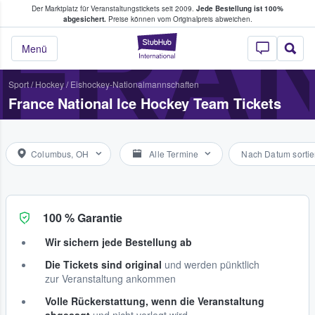
Der Marktplatz für Veranstaltungstickets seit 2009.
Jede Bestellung ist 100%
ans Tickets kaufen & verkaufen
FRAN
abgesichert.
Preise können vom Originalpreis abweichen.
StubHub - Wo Fans
Menü
Sport
/
Hockey
/
Eishockey-Nationalmannschaften
France National Ice Hockey Team Tickets
Columbus, OH
Alle Termine
Nach Datum sortie
100 % Garantie
Wir sichern jede Bestellung ab
Die Tickets sind original
und werden pünktlich
zur Veranstaltung ankommen
Volle Rückerstattung, wenn die Veranstaltung