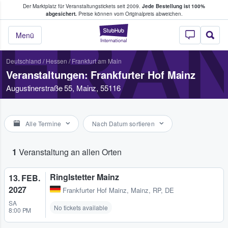
Der Marktplatz für Veranstaltungstickets seit 2009.
Jede Bestellung ist 100%
ans Tickets kaufen & verkaufen
abgesichert.
Preise können vom Originalpreis abweichen.
FRAN
StubHub - Wo Fans
Menü
Deutschland
/
Hessen
/
Frankfurt am Main
Veranstaltungen: Frankfurter Hof Mainz
Augustinerstraße 55, Mainz, 55116
Alle Termine
Nach Datum sortieren
1
Veranstaltung an allen Orten
Ringlstetter Mainz
13. FEB.
2027
Frankfurter Hof Mainz
,
Mainz, RP, DE
SA
No tickets available
8:00 PM