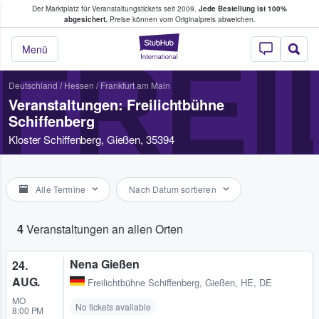
Der Marktplatz für Veranstaltungstickets seit 2009.
Jede Bestellung ist 100%
ans Tickets kaufen & verkaufen
abgesichert.
Preise können vom Originalpreis abweichen.
StubHub - Wo Fans
FREI
Menü
Deutschland
/
Hessen
/
Frankfurt am Main
Veranstaltungen: Freilichtbühne
Schiffenberg
Kloster Schiffenberg, Gießen, 35394
Alle Termine
Nach Datum sortieren
4
Veranstaltungen an allen Orten
Nena Gießen
24.
AUG.
Freilichtbühne Schiffenberg
,
Gießen, HE, DE
MO
No tickets available
8:00 PM