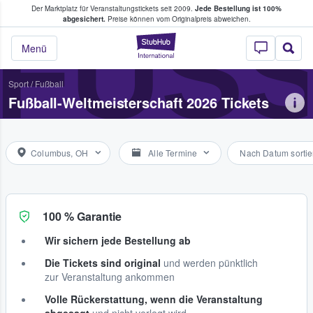
Der Marktplatz für Veranstaltungstickets seit 2009.
Jede Bestellung ist 100%
ans Tickets kaufen & verkaufen
FUSS
abgesichert.
Preise können vom Originalpreis abweichen.
StubHub - Wo Fans
Menü
Sport
/
Fußball
Fußball-Weltmeisterschaft 2026 Tickets
Columbus, OH
Alle Termine
Nach Datum sortie
100 % Garantie
Wir sichern jede Bestellung ab
Die Tickets sind original
und werden pünktlich
zur Veranstaltung ankommen
Volle Rückerstattung, wenn die Veranstaltung