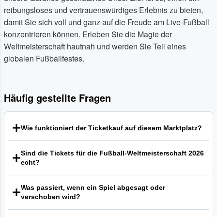
reibungsloses und vertrauenswürdiges Erlebnis zu bieten,
damit Sie sich voll und ganz auf die Freude am Live-Fußball
konzentrieren können. Erleben Sie die Magie der
Weltmeisterschaft hautnah und werden Sie Teil eines
globalen Fußballfestes.
Häufig gestellte Fragen
Wie funktioniert der Ticketkauf auf diesem Marktplatz?
Unsere Plattform ist ein globaler Marktplatz, der Käufer
Sind die Tickets für die Fußball-Weltmeisterschaft 2026
und Verkäufer von Tickets für Live-Events
echt?
zusammenbringt. Verkäufer legen ihre eigenen Preise fest,
die über oder unter dem ursprünglichen Nennwert liegen
Wir sind bestrebt, eine sichere und vertrauenswürdige
können. Sobald Sie ein Ticketangebot gefunden haben,
Was passiert, wenn ein Spiel abgesagt oder
Umgebung für den Ticketkauf zu schaffen. Jede
das Ihnen zusagt, können Sie den Kauf sicher über unsere
verschoben wird?
qualifizierte Bestellung auf unserer Plattform wird durch
Website abwickeln. Wir sorgen für eine sichere
unsere Garantie unterstützt, die darauf ausgelegt ist,
Für den Fall, dass ein Spiel der Fußball-Weltmeisterschaft
Transaktionsumgebung für alle Beteiligten.