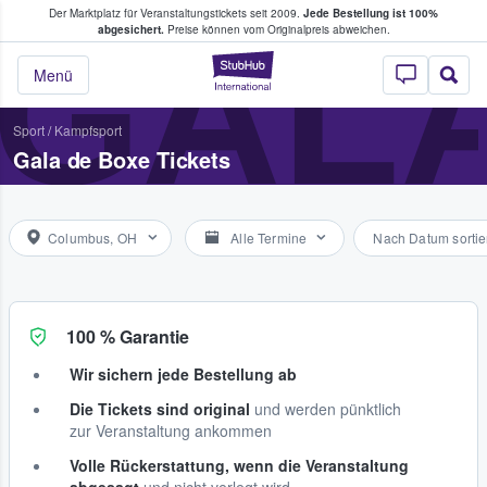
Der Marktplatz für Veranstaltungstickets seit 2009.
Jede Bestellung ist 100%
ans Tickets kaufen & verkaufen
GALA
abgesichert.
Preise können vom Originalpreis abweichen.
StubHub - Wo Fans
Menü
Sport
/
Kampfsport
Gala de Boxe Tickets
Columbus, OH
Alle Termine
Nach Datum sortie
100 % Garantie
Wir sichern jede Bestellung ab
Die Tickets sind original
und werden pünktlich
zur Veranstaltung ankommen
Volle Rückerstattung, wenn die Veranstaltung