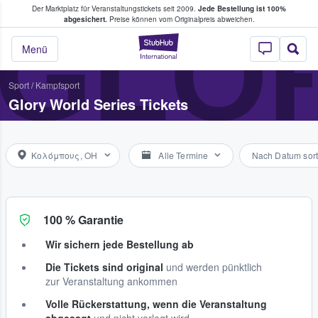
Der Marktplatz für Veranstaltungstickets seit 2009.
Jede Bestellung ist 100%
ans Tickets kaufen & verkaufen
GLOR
abgesichert.
Preise können vom Originalpreis abweichen.
StubHub - Wo Fans
Menü
Sport
/
Kampfsport
Glory World Series Tickets
Κολόμπους, OH
Alle Termine
Nach Datum sort
100 % Garantie
Wir sichern jede Bestellung ab
Die Tickets sind original
und werden pünktlich
zur Veranstaltung ankommen
Volle Rückerstattung, wenn die Veranstaltung