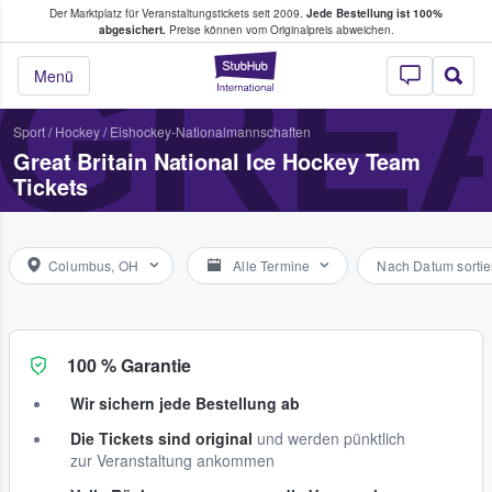
Der Marktplatz für Veranstaltungstickets seit 2009.
Jede Bestellung ist 100%
ans Tickets kaufen & verkaufen
abgesichert.
Preise können vom Originalpreis abweichen.
GREA
StubHub - Wo Fans
Menü
Sport
/
Hockey
/
Eishockey-Nationalmannschaften
Great Britain National Ice Hockey Team
Tickets
Columbus, OH
Alle Termine
Nach Datum sortie
100 % Garantie
Wir sichern jede Bestellung ab
Die Tickets sind original
und werden pünktlich
zur Veranstaltung ankommen