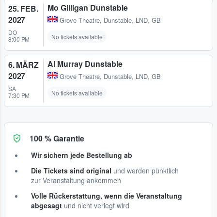
Mo Gilligan Dunstable
25. FEB.
2027
Grove Theatre
,
Dunstable, LND, GB
DO
No tickets available
8:00 PM
Al Murray Dunstable
6. MÄRZ
2027
Grove Theatre
,
Dunstable, LND, GB
SA
No tickets available
7:30 PM
100 % Garantie
Wir sichern jede Bestellung ab
Die Tickets sind original
und werden pünktlich
zur Veranstaltung ankommen
Volle Rückerstattung, wenn die Veranstaltung
abgesagt
und nicht verlegt wird