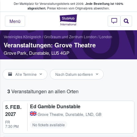
Der Marktplatz für Veranstaltungstickets seit 2009.
Jede Bestellung ist 100%
ans Tickets kaufen & verkaufen
abgesichert.
Preise können vom Originalpreis abweichen.
GRO
StubHub - Wo Fans
Menü
Vereinigtes Königreich
/
Großraum und Zentrum London
/
London
Veranstaltungen: Grove Theatre
Grove Park, Dunstable, LU5 4GP
Alle Termine
Nach Datum sortieren
3
Veranstaltungen an allen Orten
Ed Gamble Dunstable
5. FEB.
2027
Grove Theatre
,
Dunstable, LND, GB
FR
No tickets available
7:30 PM