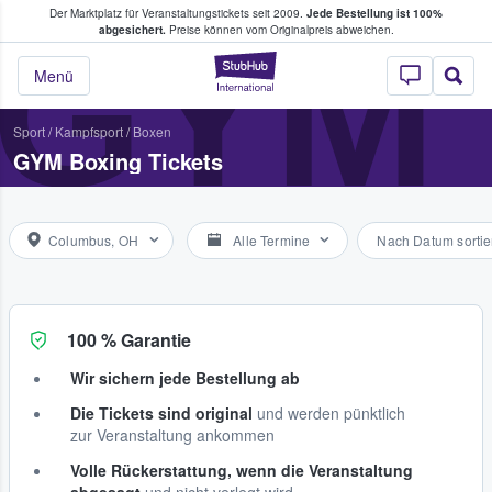
Der Marktplatz für Veranstaltungstickets seit 2009.
Jede Bestellung ist 100%
ans Tickets kaufen & verkaufen
GYM
abgesichert.
Preise können vom Originalpreis abweichen.
StubHub - Wo Fans
Menü
Sport
/
Kampfsport
/
Boxen
GYM Boxing Tickets
Columbus, OH
Alle Termine
Nach Datum sortie
100 % Garantie
Wir sichern jede Bestellung ab
Die Tickets sind original
und werden pünktlich
zur Veranstaltung ankommen
Volle Rückerstattung, wenn die Veranstaltung