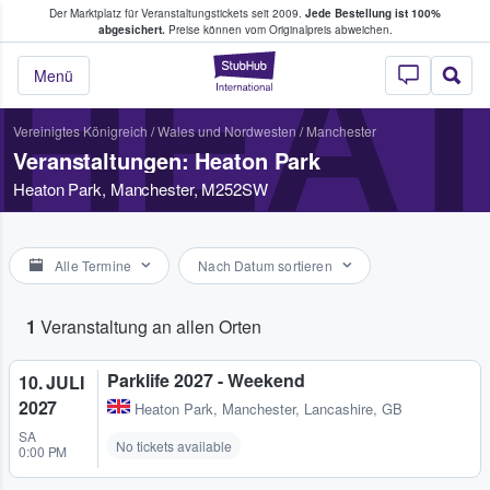
Der Marktplatz für Veranstaltungstickets seit 2009.
Jede Bestellung ist 100%
ans Tickets kaufen & verkaufen
abgesichert.
Preise können vom Originalpreis abweichen.
HEA
StubHub - Wo Fans
Menü
Vereinigtes Königreich
/
Wales und Nordwesten
/
Manchester
Veranstaltungen: Heaton Park
Heaton Park, Manchester, M252SW
Alle Termine
Nach Datum sortieren
1
Veranstaltung an allen Orten
Parklife 2027 - Weekend
10. JULI
2027
Heaton Park
,
Manchester, Lancashire, GB
SA
No tickets available
0:00 PM