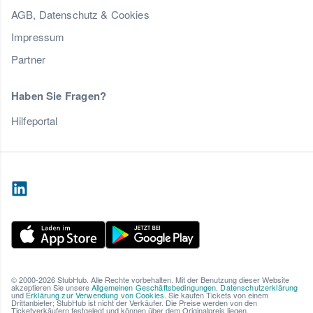
AGB, Datenschutz & Cookies
Impressum
Partner
Haben Sie Fragen?
Hilfeportal
© 2000-2026 StubHub. Alle Rechte vorbehalten. Mit der Benutzung dieser Website
akzeptieren Sie unsere
Allgemeinen Geschäftsbedingungen
,
Datenschutzerklärung
und
Erklärung zur Verwendung von Cookies
. Sie kaufen Tickets von einem
Drittanbieter; StubHub ist nicht der Verkäufer. Die Preise werden von den
Ticketverkäufern festgelegt und können über dem Originalpreis liegen.