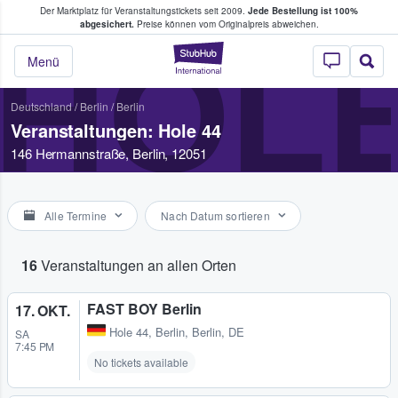
Der Marktplatz für Veranstaltungstickets seit 2009.
Jede Bestellung ist 100%
ans Tickets kaufen & verkaufen
abgesichert.
Preise können vom Originalpreis abweichen.
HOLE
StubHub - Wo Fans
Menü
Deutschland
/
Berlin
/
Berlin
Veranstaltungen: Hole 44
146 Hermannstraße, Berlin, 12051
Alle Termine
Nach Datum sortieren
16
Veranstaltungen an allen Orten
FAST BOY Berlin
17. OKT.
Hole 44
,
Berlin, Berlin, DE
SA
7:45 PM
No tickets available