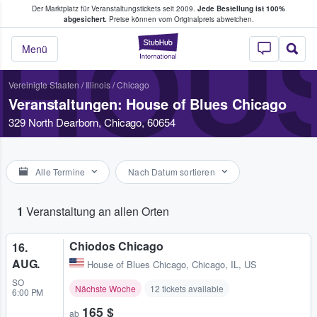
Der Marktplatz für Veranstaltungstickets seit 2009.
Jede Bestellung ist 100%
ans Tickets kaufen & verkaufen
abgesichert.
Preise können vom Originalpreis abweichen.
HOUS
StubHub - Wo Fans
Menü
Vereinigte Staaten
/
Illinois
/
Chicago
Veranstaltungen: House of Blues Chicago
329 North Dearborn, Chicago, 60654
Alle Termine
Nach Datum sortieren
1
Veranstaltung an allen Orten
Chiodos Chicago
16.
AUG.
House of Blues Chicago
,
Chicago, IL, US
SO
Nächste Woche
12 tickets available
6:00 PM
165 $
ab