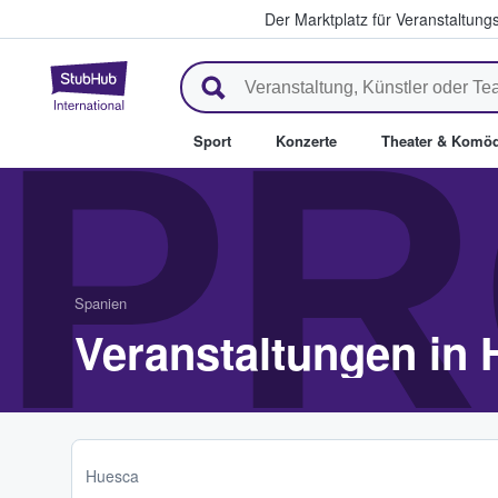
Der Marktplatz für Veranstaltungs
StubHub - Wo Fans Tickets kau
PR
Sport
Konzerte
Theater & Komöd
Spanien
Veranstaltungen in 
Huesca