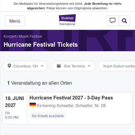
Der Marktplatz für Veranstaltungstickets seit 2009.
Jede Bestellung ist 100%
ans Tickets kaufen & verkaufen
HURR
abgesichert.
Preise können vom Originalpreis abweichen.
StubHub - Wo Fans
Menü
Konzert
/
Musik Festival
Hurricane Festival Tickets
Columbus, OH
Alle Termine
Nach Datum sortie
1
Veranstaltung an allen Orten
Hurricane Festival 2027 - 3-Day Pass
18. JUNI
2027
Eichenring Scheeßel
,
Scheeßel, NI, DE
FR
No tickets available
0:00 PM