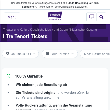
Der Marktplatz für Veranstaltungstickets seit 2009.
Jede Bestellung ist 100%
ans Tickets kaufen & verkaufen
I TR
abgesichert.
Preise können vom Originalpreis abweichen.
StubHub - Wo Fans
Menü
Theater und Kultur
/
Klassische Musik und Opern
/
Klassischer Gesang
I Tre Tenori Tickets
Columbus, OH
Alle Termine
Nach Datum sortie
100 % Garantie
Wir sichern jede Bestellung ab
Die Tickets sind original
und werden pünktlich
zur Veranstaltung ankommen
Volle Rückerstattung, wenn die Veranstaltung