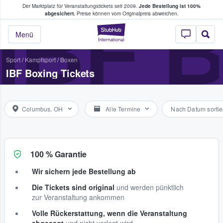
Der Marktplatz für Veranstaltungstickets seit 2009.
Jede Bestellung ist 100%
ans Tickets kaufen & verkaufen
IBF 
abgesichert.
Preise können vom Originalpreis abweichen.
StubHub - Wo Fans
Menü
Sport
/
Kampfsport
/
Boxen
IBF Boxing Tickets
Columbus, OH
Alle Termine
Nach Datum sortie
100 % Garantie
Wir sichern jede Bestellung ab
Die Tickets sind original
und werden pünktlich
zur Veranstaltung ankommen
Volle Rückerstattung, wenn die Veranstaltung