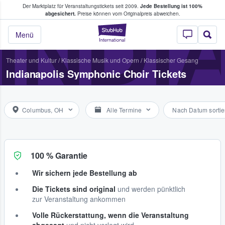
Der Marktplatz für Veranstaltungstickets seit 2009.
Jede Bestellung ist 100%
ans Tickets kaufen & verkaufen
INDI
abgesichert.
Preise können vom Originalpreis abweichen.
StubHub - Wo Fans
Menü
Theater und Kultur
/
Klassische Musik und Opern
/
Klassischer Gesang
Indianapolis Symphonic Choir Tickets
Columbus, OH
Alle Termine
Nach Datum sortie
100 % Garantie
Wir sichern jede Bestellung ab
Die Tickets sind original
und werden pünktlich
zur Veranstaltung ankommen
Volle Rückerstattung, wenn die Veranstaltung