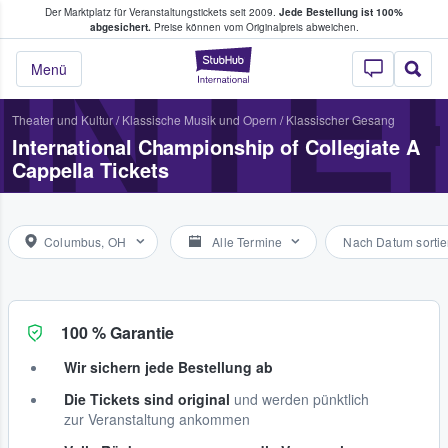
Der Marktplatz für Veranstaltungstickets seit 2009.
Jede Bestellung ist 100%
ans Tickets kaufen & verkaufen
abgesichert.
Preise können vom Originalpreis abweichen.
INTE
StubHub - Wo Fans
Menü
Theater und Kultur
/
Klassische Musik und Opern
/
Klassischer Gesang
International Championship of Collegiate A
Cappella Tickets
Columbus, OH
Alle Termine
Nach Datum sortie
100 % Garantie
Wir sichern jede Bestellung ab
Die Tickets sind original
und werden pünktlich
zur Veranstaltung ankommen