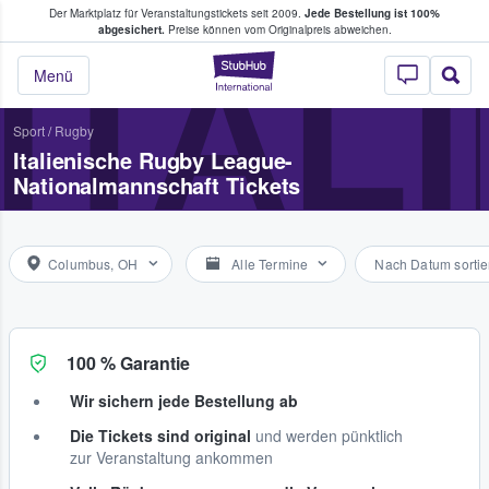
Der Marktplatz für Veranstaltungstickets seit 2009.
Jede Bestellung ist 100%
ans Tickets kaufen & verkaufen
abgesichert.
Preise können vom Originalpreis abweichen.
ITAL
StubHub - Wo Fans
Menü
Sport
/
Rugby
Italienische Rugby League-
Nationalmannschaft Tickets
Columbus, OH
Alle Termine
Nach Datum sortie
100 % Garantie
Wir sichern jede Bestellung ab
Die Tickets sind original
und werden pünktlich
zur Veranstaltung ankommen