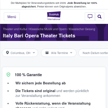
Der Marktplatz für Veranstaltungstickets seit 2009.
Jede Bestellung ist 100%
ans Tickets kaufen & verkaufen
ITAL
abgesichert.
Preise können vom Originalpreis abweichen.
StubHub - Wo Fans
Menü
Theater und Kultur
/
Klassische Musik und Opern
/
Klassischer Gesang
Italy Bari Opera Theater Tickets
Columbus, OH
Alle Termine
Nach Datum sortie
100 % Garantie
Wir sichern jede Bestellung ab
Die Tickets sind original
und werden pünktlich
zur Veranstaltung ankommen
Volle Rückerstattung, wenn die Veranstaltung