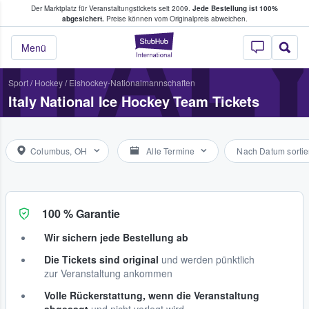
Der Marktplatz für Veranstaltungstickets seit 2009.
Jede Bestellung ist 100%
ans Tickets kaufen & verkaufen
ITAL
abgesichert.
Preise können vom Originalpreis abweichen.
StubHub - Wo Fans
Menü
Sport
/
Hockey
/
Eishockey-Nationalmannschaften
Italy National Ice Hockey Team Tickets
Columbus, OH
Alle Termine
Nach Datum sortie
100 % Garantie
Wir sichern jede Bestellung ab
Die Tickets sind original
und werden pünktlich
zur Veranstaltung ankommen
Volle Rückerstattung, wenn die Veranstaltung