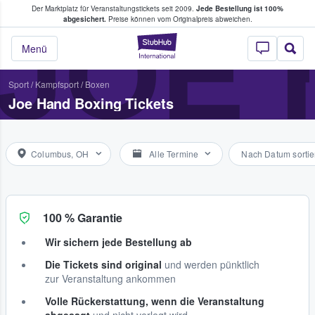
Der Marktplatz für Veranstaltungstickets seit 2009.
Jede Bestellung ist 100%
ans Tickets kaufen & verkaufen
JOE 
abgesichert.
Preise können vom Originalpreis abweichen.
StubHub - Wo Fans
Menü
Sport
/
Kampfsport
/
Boxen
Joe Hand Boxing Tickets
Columbus, OH
Alle Termine
Nach Datum sortie
100 % Garantie
Wir sichern jede Bestellung ab
Die Tickets sind original
und werden pünktlich
zur Veranstaltung ankommen
Volle Rückerstattung, wenn die Veranstaltung