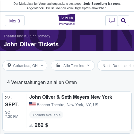
Der Marktplatz für Veranstaltungstickets seit 2009.
Jede Bestellung ist 100%
ans Tickets kaufen & verkaufen
JOHN
abgesichert.
Preise können vom Originalpreis abweichen.
StubHub - Wo Fans
Menü
Theater und Kultur
/
Comedy
John Oliver Tickets
Columbus, OH
Alle Termine
Nach Datum sortie
4
Veranstaltungen an allen Orten
John Oliver & Seth Meyers New York
27.
SEPT.
Beacon Theatre
,
New York, NY, US
SO
8 tickets available
7:30 PM
282 $
ab