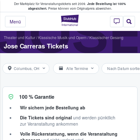
Der Marktplatz für Veranstaltungstickets seit 2009.
Jede Bestellung ist 100%
ans Tickets kaufen & verkaufen
JOS
abgesichert.
Preise können vom Originalpreis abweichen.
StubHub - Wo Fans
Menü
Theater und Kultur
/
Klassische Musik und Opern
/
Klassischer Gesang
Jose Carreras Tickets
Columbus, OH
Alle Termine
Nach Datum sortie
100 % Garantie
Wir sichern jede Bestellung ab
Die Tickets sind original
und werden pünktlich
zur Veranstaltung ankommen
Volle Rückerstattung, wenn die Veranstaltung