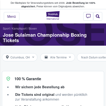
Der Marktplatz für Veranstaltungstickets seit 2009.
Jede Bestellung ist 100%
ans Tickets kaufen & verkaufen
abgesichert.
Preise können vom Originalpreis abweichen.
JOSE
StubHub - Wo Fans
Menü
Sport
/
Kampfsport
/
Boxen
Jose Sulaiman Championship Boxing
Tickets
Columbus, OH
Alle Termine
Nach Datum sortie
100 % Garantie
Wir sichern jede Bestellung ab
Die Tickets sind original
und werden pünktlich
zur Veranstaltung ankommen