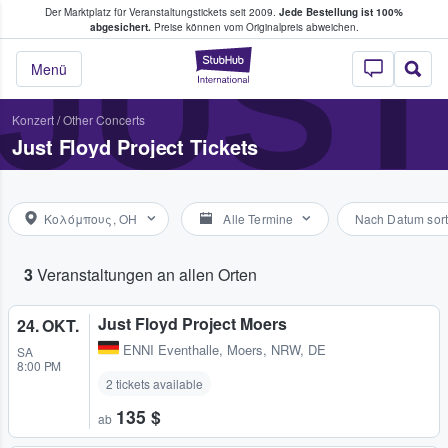
Der Marktplatz für Veranstaltungstickets seit 2009.
Jede Bestellung ist 100%
ans Tickets kaufen & verkaufen
JUST
abgesichert.
Preise können vom Originalpreis abweichen.
StubHub - Wo Fans
Menü
Konzert
/
Other Concerts
Just Floyd Project Tickets
Κολόμπους, OH
Alle Termine
Nach Datum sort
3
Veranstaltungen an allen Orten
Just Floyd Project Moers
24. OKT.
ENNI Eventhalle
,
Moers, NRW, DE
SA
8:00 PM
2 tickets available
135 $
ab