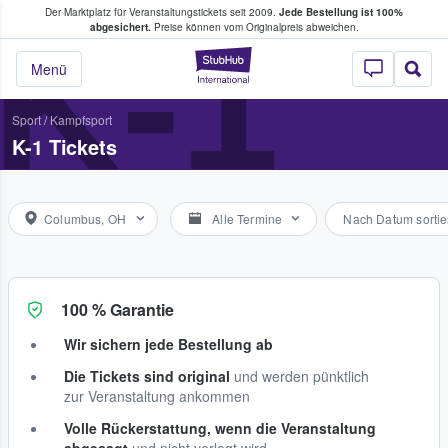
Der Marktplatz für Veranstaltungstickets seit 2009.
Jede Bestellung ist 100%
ans Tickets kaufen & verkaufen
K-1
abgesichert.
Preise können vom Originalpreis abweichen.
StubHub - Wo Fans
Menü
Sport
/
Kampfsport
K-1 Tickets
Columbus, OH
Alle Termine
Nach Datum sortie
100 % Garantie
Wir sichern jede Bestellung ab
Die Tickets sind original
und werden pünktlich
zur Veranstaltung ankommen
Volle Rückerstattung, wenn die Veranstaltung