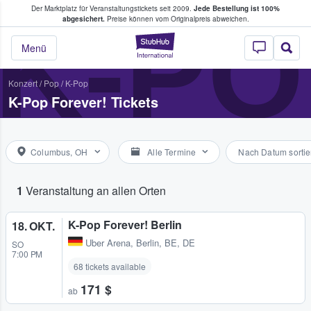
Der Marktplatz für Veranstaltungstickets seit 2009.
Jede Bestellung ist 100%
ans Tickets kaufen & verkaufen
K-PO
abgesichert.
Preise können vom Originalpreis abweichen.
StubHub - Wo Fans
Menü
Konzert
/
Pop
/
K-Pop
K-Pop Forever! Tickets
Columbus, OH
Alle Termine
Nach Datum sortie
1
Veranstaltung an allen Orten
K-Pop Forever! Berlin
18. OKT.
Uber Arena
,
Berlin, BE, DE
SO
7:00 PM
68 tickets available
171 $
ab